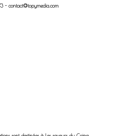
73 - contact@topymedia.com
ations sont destinées à Les saveurs du Coing