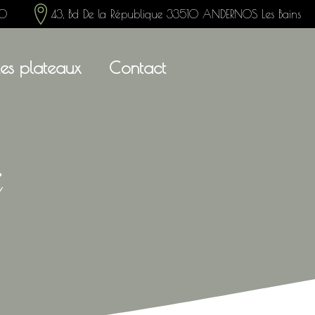
80
43, Bd De la République 33510 ANDERNOS Les Bains
Les plateaux
Contact
é