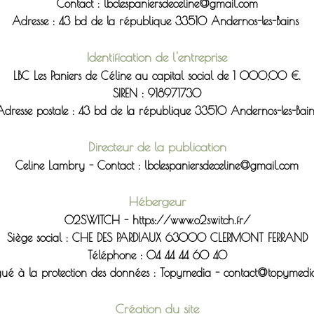
Contact : lbclespaniersdeceline@gmail.com
Adresse : 43 bd de la république 33510 Andernos-les-Bains
Identification de l'entreprise
LBC Les Paniers de Céline au capital social de 1 000,00 €.
SIREN : 918971730
Adresse postale : 43 bd de la république 33510 Andernos-les-Bain
Directeur de la publication
Celine Lambry - Contact : lbclespaniersdeceline@gmail.com
Hébergeur
O2SWITCH - https://www.o2switch.fr/
Siège social : CHE DES PARDIAUX 63000 CLERMONT FERRAND
Téléphone : 04 44 44 60 40
gué à la protection des données : Topymedia - contact@topymedi
Création du site