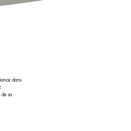
fiance dans
t
e de sa